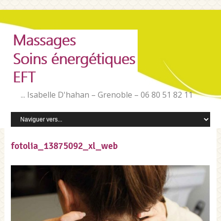
... Isabelle D'hahan – Grenoble – 06 80 51 82 11
fotolia_13875092_xl_web