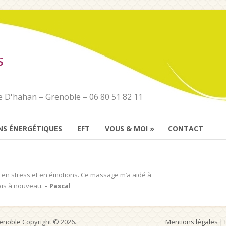
lle D'hahan – Grenoble – 06 80 51 82 11
NS ÉNERGÉTIQUES
EFT
VOUS & MOI
»
CONTACT
ée en stress et en émotions. Ce massage m’a aidé à
rais à nouveau.
– Pascal
renoble
Copyright © 2026.
Mentions légales
| 